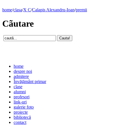
home
/
clasa
/
X C
/
Calapis Alexandru-Ioan
/
premii
Cãutare
home
despre noi
admitere
Învăţământ primar
clase
alumni
profesori
link-uri
galerie foto
proiecte
bibliotecă
contact