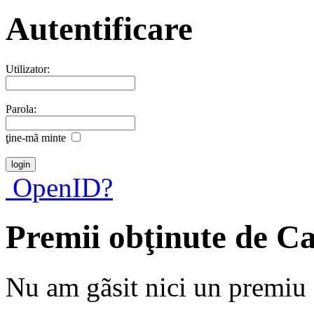
Autentificare
Utilizator:
Parola:
ţine-mã minte
OpenID?
Premii obţinute de C
Nu am gãsit nici un premiu a