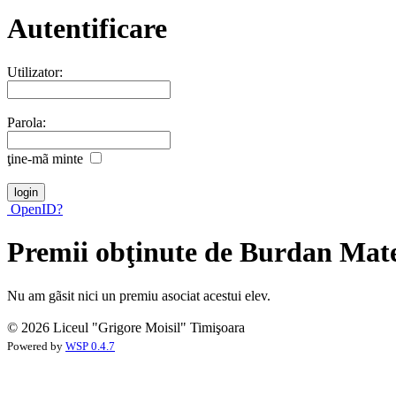
Autentificare
Utilizator:
Parola:
ţine-mã minte
OpenID?
Premii obţinute de Burdan Mat
Nu am gãsit nici un premiu asociat acestui elev.
© 2026 Liceul "Grigore Moisil" Timişoara
Powered by
WSP 0.4.7