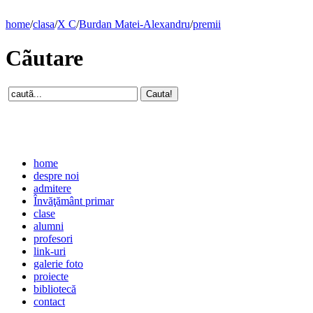
home
/
clasa
/
X C
/
Burdan Matei-Alexandru
/
premii
Cãutare
home
despre noi
admitere
Învăţământ primar
clase
alumni
profesori
link-uri
galerie foto
proiecte
bibliotecă
contact