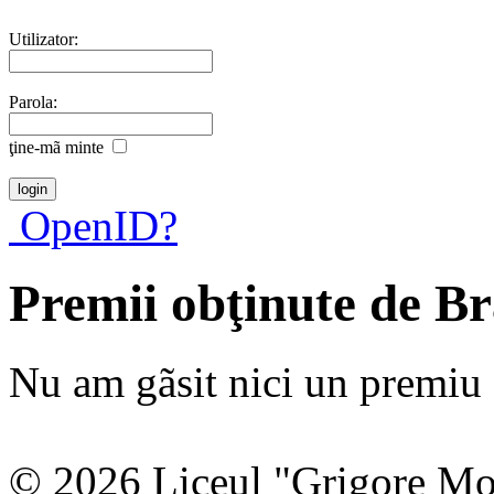
Utilizator:
Parola:
ţine-mã minte
OpenID?
Premii obţinute de B
Nu am gãsit nici un premiu a
© 2026 Liceul "Grigore Moi