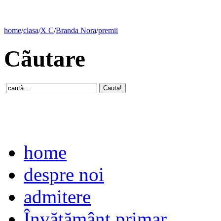
home
/
clasa
/
X C
/
Branda Nora
/
premii
Cãutare
home
despre noi
admitere
Învăţământ primar