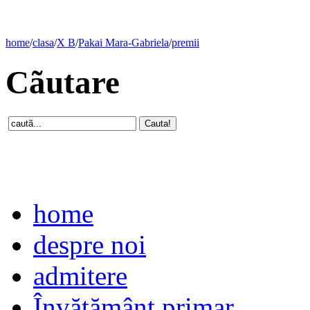
home
/
clasa
/
X B
/
Pakai Mara-Gabriela
/
premii
Cãutare
home
despre noi
admitere
Învăţământ primar