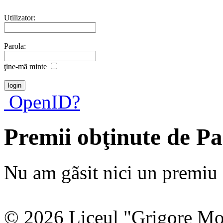
Utilizator:
Parola:
ţine-mã minte
OpenID?
Premii obţinute de P
Nu am gãsit nici un premiu a
© 2026 Liceul "Grigore Moi