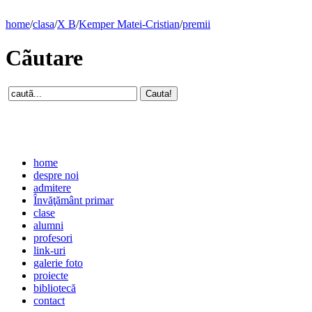
home
/
clasa
/
X B
/
Kemper Matei-Cristian
/
premii
Cãutare
home
despre noi
admitere
Învăţământ primar
clase
alumni
profesori
link-uri
galerie foto
proiecte
bibliotecă
contact