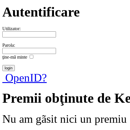
Autentificare
Utilizator:
Parola:
ţine-mã minte
OpenID?
Premii obţinute de K
Nu am gãsit nici un premiu a