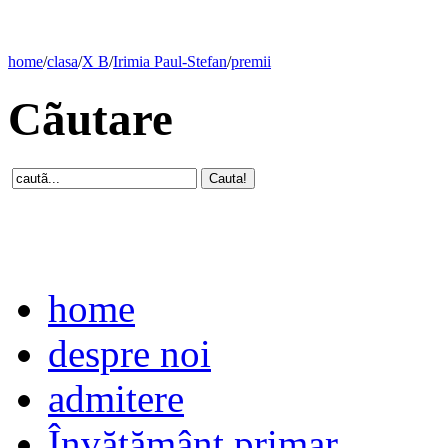
home
/
clasa
/
X B
/
Irimia Paul-Stefan
/
premii
Cãutare
home
despre noi
admitere
Învăţământ primar