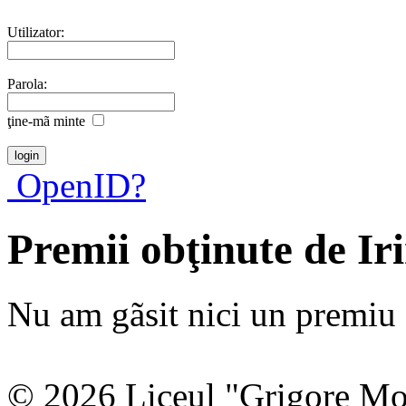
Utilizator:
Parola:
ţine-mã minte
OpenID?
Premii obţinute de Ir
Nu am gãsit nici un premiu a
© 2026 Liceul "Grigore Moi