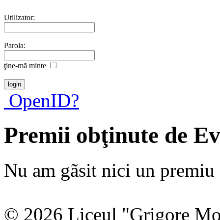
Utilizator:
Parola:
ţine-mã minte
OpenID?
Premii obţinute de Ev
Nu am gãsit nici un premiu a
© 2026 Liceul "Grigore Moi