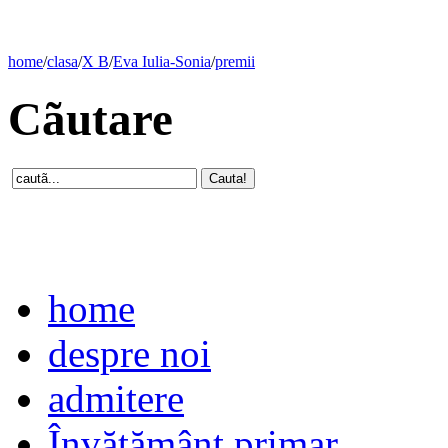
home
/
clasa
/
X B
/
Eva Iulia-Sonia
/
premii
Cãutare
home
despre noi
admitere
Învăţământ primar