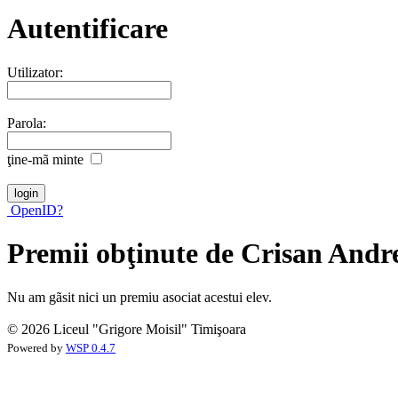
Autentificare
Utilizator:
Parola:
ţine-mã minte
OpenID?
Premii obţinute de Crisan Andr
Nu am gãsit nici un premiu asociat acestui elev.
© 2026 Liceul "Grigore Moisil" Timişoara
Powered by
WSP 0.4.7