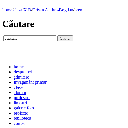
home
/
clasa
/
X B
/
Crisan Andrei-Bogdan
/
premii
Cãutare
home
despre noi
admitere
Învăţământ primar
clase
alumni
profesori
link-uri
galerie foto
proiecte
bibliotecă
contact