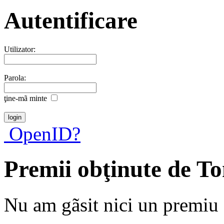
Autentificare
Utilizator:
Parola:
ţine-mã minte
OpenID?
Premii obţinute de T
Nu am gãsit nici un premiu a