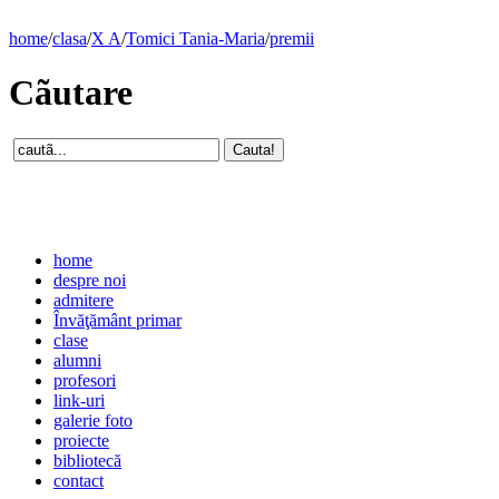
home
/
clasa
/
X A
/
Tomici Tania-Maria
/
premii
Cãutare
home
despre noi
admitere
Învăţământ primar
clase
alumni
profesori
link-uri
galerie foto
proiecte
bibliotecă
contact