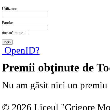
Utilizator:
Parola:
ţine-mã minte
OpenID?
Premii obţinute de T
Nu am gãsit nici un premiu a
© 2026 Liceul "Grigore Moi