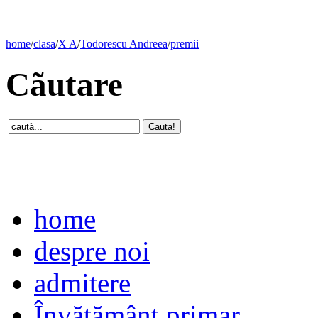
home
/
clasa
/
X A
/
Todorescu Andreea
/
premii
Cãutare
home
despre noi
admitere
Învăţământ primar