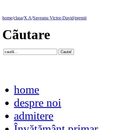
home
/
clasa
/
X A
/
Saveanu Victor-David
/
premii
Cãutare
home
despre noi
admitere
Învăţământ primar