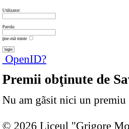
Utilizator:
Parola:
ţine-mã minte
OpenID?
Premii obţinute de S
Nu am gãsit nici un premiu a
© 2026 Liceul "Grigore Moi