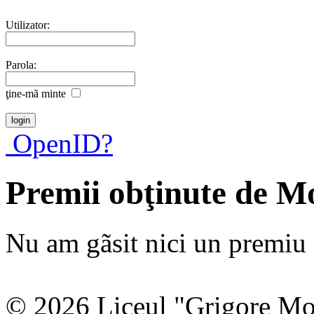
Utilizator:
Parola:
ţine-mã minte
OpenID?
Premii obţinute de M
Nu am gãsit nici un premiu a
© 2026 Liceul "Grigore Moi