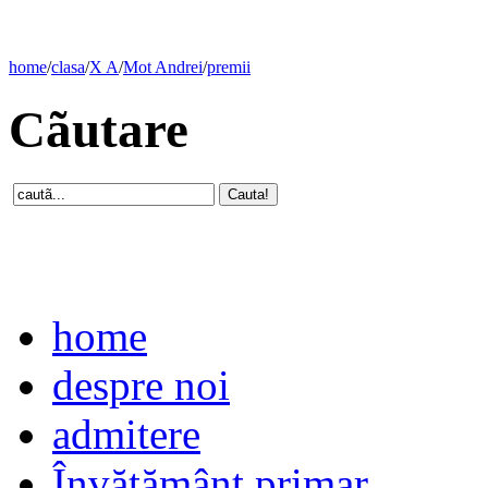
home
/
clasa
/
X A
/
Mot Andrei
/
premii
Cãutare
home
despre noi
admitere
Învăţământ primar