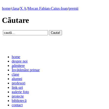
home
/
clasa
/
X A
/
Mocan Fabian-Caius-Ioan
/
premii
Cãutare
home
despre noi
admitere
Învăţământ primar
clase
alumni
profesori
link-uri
galerie foto
proiecte
bibliotecă
contact