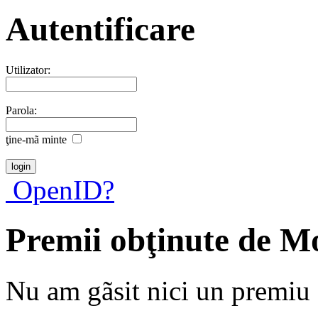
Autentificare
Utilizator:
Parola:
ţine-mã minte
OpenID?
Premii obţinute de M
Nu am gãsit nici un premiu a