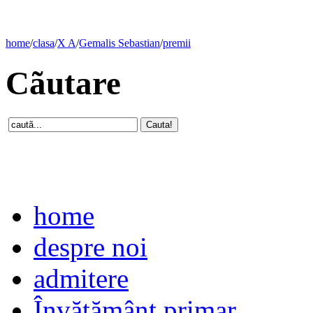
home
/
clasa
/
X A
/
Gemalis Sebastian
/
premii
Cãutare
home
despre noi
admitere
Învăţământ primar