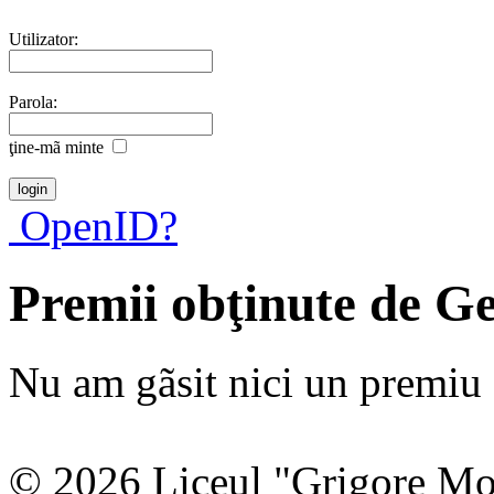
Utilizator:
Parola:
ţine-mã minte
OpenID?
Premii obţinute de G
Nu am gãsit nici un premiu a
© 2026 Liceul "Grigore Moi