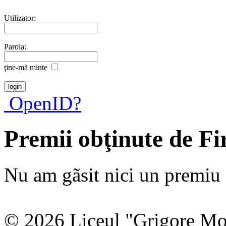
Utilizator:
Parola:
ţine-mã minte
OpenID?
Premii obţinute de F
Nu am gãsit nici un premiu a
© 2026 Liceul "Grigore Moi