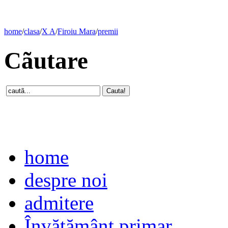
home
/
clasa
/
X A
/
Firoiu Mara
/
premii
Cãutare
home
despre noi
admitere
Învăţământ primar