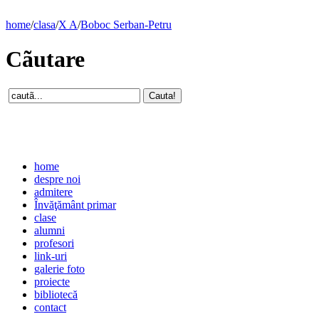
home
/
clasa
/
X A
/
Boboc Serban-Petru
Cãutare
home
despre noi
admitere
Învăţământ primar
clase
alumni
profesori
link-uri
galerie foto
proiecte
bibliotecă
contact