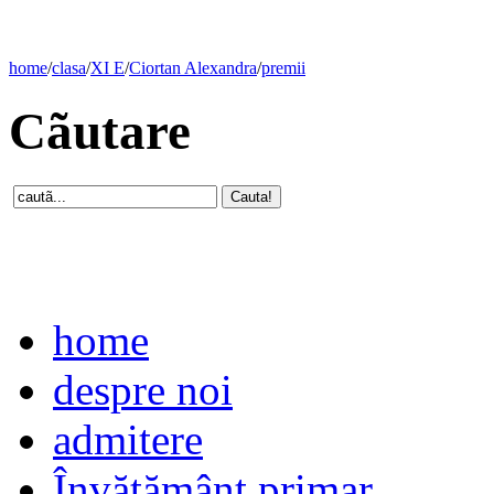
home
/
clasa
/
XI E
/
Ciortan Alexandra
/
premii
Cãutare
home
despre noi
admitere
Învăţământ primar