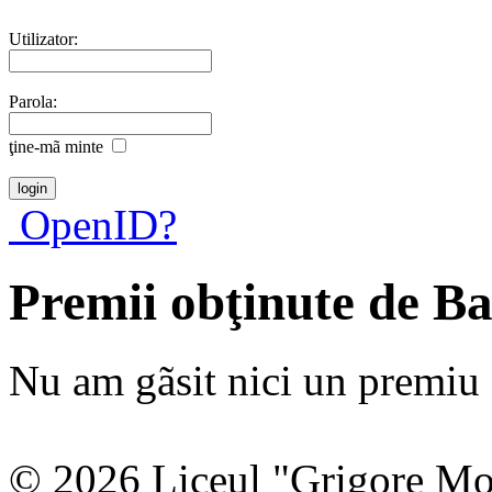
Utilizator:
Parola:
ţine-mã minte
OpenID?
Premii obţinute de Ba
Nu am gãsit nici un premiu a
© 2026 Liceul "Grigore Moi