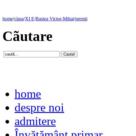
home
/
clasa
/
XI E
/
Bastea Victor-Mihai
/
premii
Cãutare
home
despre noi
admitere
Învăţământ primar