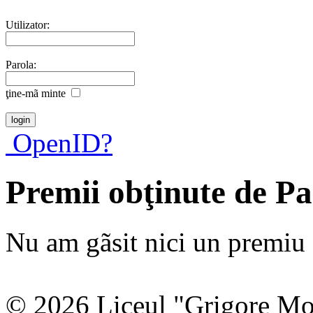
Utilizator:
Parola:
ţine-mã minte
OpenID?
Premii obţinute de Pa
Nu am gãsit nici un premiu a
© 2026 Liceul "Grigore Moi