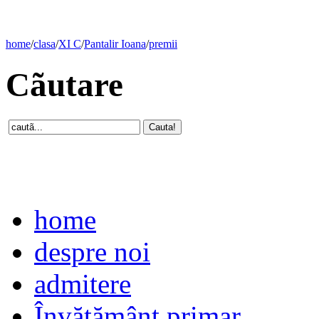
home
/
clasa
/
XI C
/
Pantalir Ioana
/
premii
Cãutare
home
despre noi
admitere
Învăţământ primar