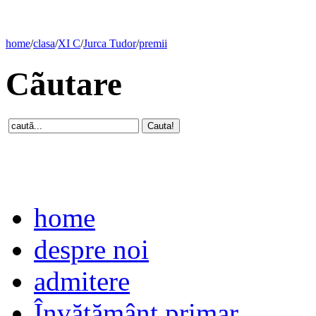
home
/
clasa
/
XI C
/
Jurca Tudor
/
premii
Cãutare
home
despre noi
admitere
Învăţământ primar