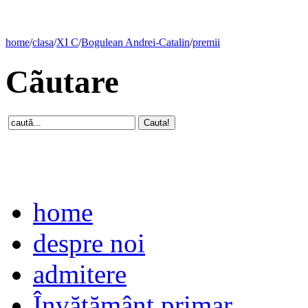
home
/
clasa
/
XI C
/
Bogulean Andrei-Catalin
/
premii
Cãutare
home
despre noi
admitere
Învăţământ primar