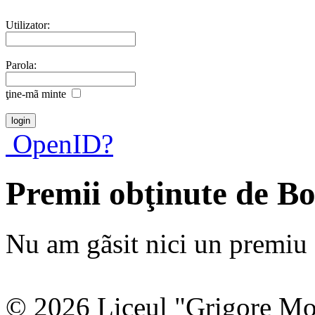
Utilizator:
Parola:
ţine-mã minte
OpenID?
Premii obţinute de B
Nu am gãsit nici un premiu a
© 2026 Liceul "Grigore Moi