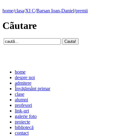
home
/
clasa
/
XI C
/
Barsan Ioan-Daniel
/
premii
Cãutare
home
despre noi
admitere
Învăţământ primar
clase
alumni
profesori
link-uri
galerie foto
proiecte
bibliotecă
contact