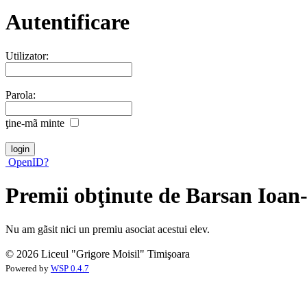
Autentificare
Utilizator:
Parola:
ţine-mã minte
OpenID?
Premii obţinute de Barsan Ioan
Nu am gãsit nici un premiu asociat acestui elev.
© 2026 Liceul "Grigore Moisil" Timişoara
Powered by
WSP 0.4.7