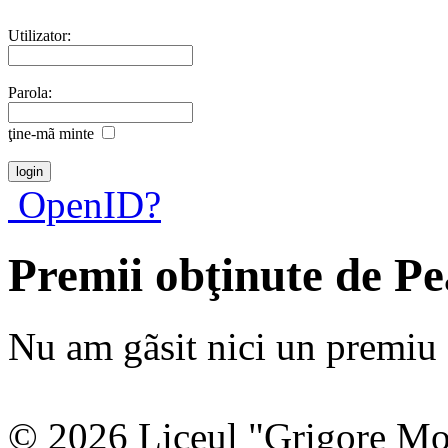
Utilizator:
Parola:
ţine-mã minte
OpenID?
Premii obţinute de P
Nu am gãsit nici un premiu a
© 2026 Liceul "Grigore Moi