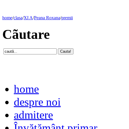
home
/
clasa
/
XI A
/
Peana Roxana
/
premii
Cãutare
home
despre noi
admitere
Învăţământ primar