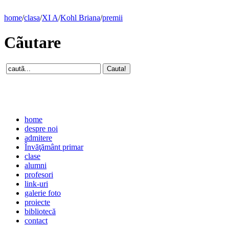
home
/
clasa
/
XI A
/
Kohl Briana
/
premii
Cãutare
home
despre noi
admitere
Învăţământ primar
clase
alumni
profesori
link-uri
galerie foto
proiecte
bibliotecă
contact