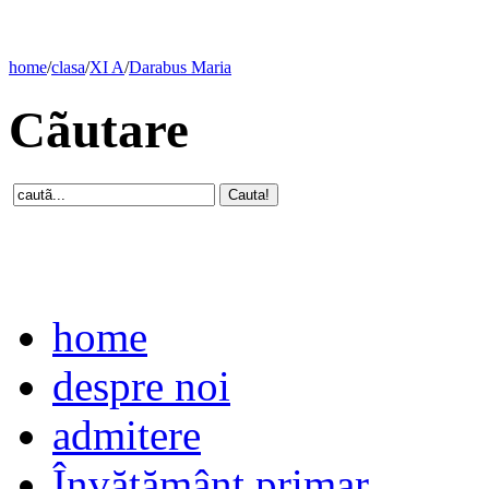
home
/
clasa
/
XI A
/
Darabus Maria
Cãutare
home
despre noi
admitere
Învăţământ primar