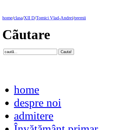
home
/
clasa
/
XII D
/
Tomici Vlad-Andrei
/
premii
Cãutare
home
despre noi
admitere
Învăţământ primar