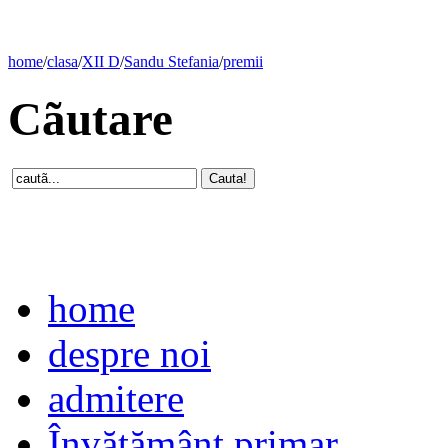
home
/
clasa
/
XII D
/
Sandu Stefania
/
premii
Cãutare
home
despre noi
admitere
Învăţământ primar