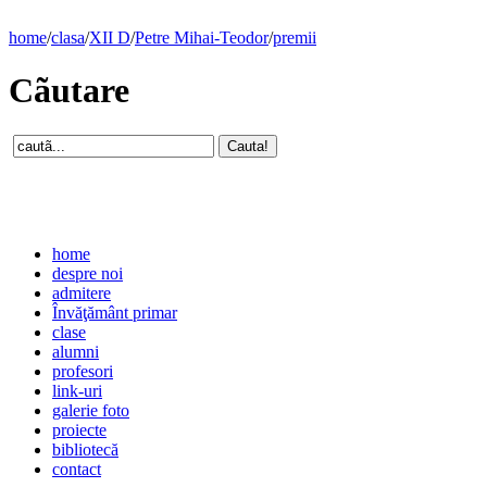
home
/
clasa
/
XII D
/
Petre Mihai-Teodor
/
premii
Cãutare
home
despre noi
admitere
Învăţământ primar
clase
alumni
profesori
link-uri
galerie foto
proiecte
bibliotecă
contact