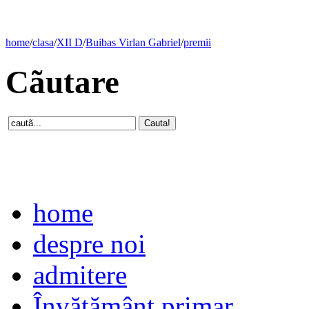
home
/
clasa
/
XII D
/
Buibas Virlan Gabriel
/
premii
Cãutare
home
despre noi
admitere
Învăţământ primar