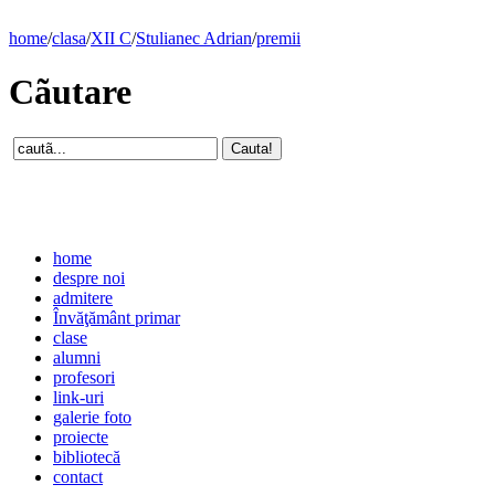
home
/
clasa
/
XII C
/
Stulianec Adrian
/
premii
Cãutare
home
despre noi
admitere
Învăţământ primar
clase
alumni
profesori
link-uri
galerie foto
proiecte
bibliotecă
contact