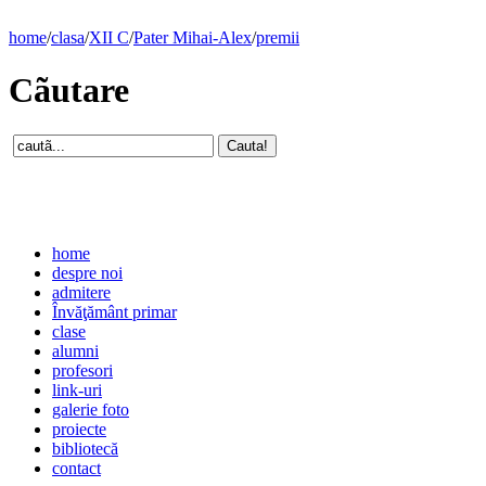
home
/
clasa
/
XII C
/
Pater Mihai-Alex
/
premii
Cãutare
home
despre noi
admitere
Învăţământ primar
clase
alumni
profesori
link-uri
galerie foto
proiecte
bibliotecă
contact