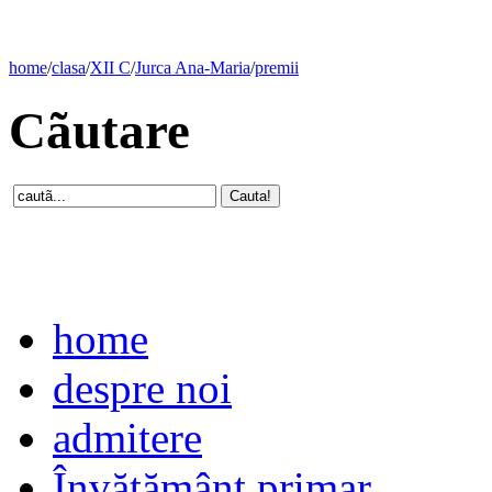
home
/
clasa
/
XII C
/
Jurca Ana-Maria
/
premii
Cãutare
home
despre noi
admitere
Învăţământ primar