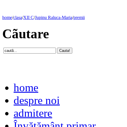
home
/
clasa
/
XII C
/
Jupinu Raluca-Maria
/
premii
Cãutare
home
despre noi
admitere
Învăţământ primar