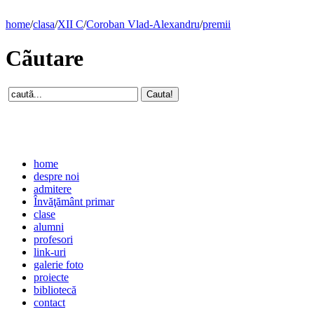
home
/
clasa
/
XII C
/
Coroban Vlad-Alexandru
/
premii
Cãutare
home
despre noi
admitere
Învăţământ primar
clase
alumni
profesori
link-uri
galerie foto
proiecte
bibliotecă
contact