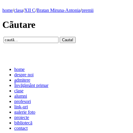
home
/
clasa
/
XII C
/
Bratan Miruna-Antonia
/
premii
Cãutare
home
despre noi
admitere
Învăţământ primar
clase
alumni
profesori
link-uri
galerie foto
proiecte
bibliotecă
contact