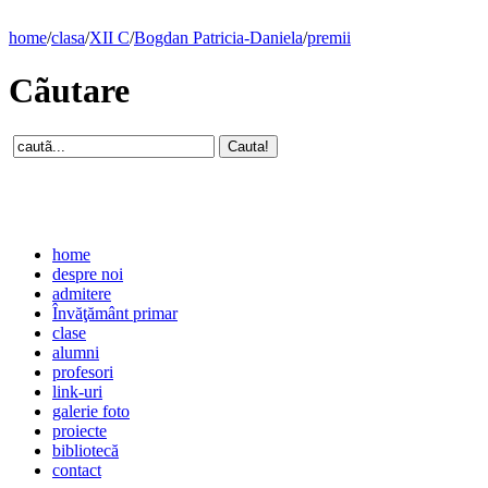
home
/
clasa
/
XII C
/
Bogdan Patricia-Daniela
/
premii
Cãutare
home
despre noi
admitere
Învăţământ primar
clase
alumni
profesori
link-uri
galerie foto
proiecte
bibliotecă
contact