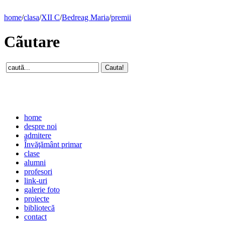
home
/
clasa
/
XII C
/
Bedreag Maria
/
premii
Cãutare
home
despre noi
admitere
Învăţământ primar
clase
alumni
profesori
link-uri
galerie foto
proiecte
bibliotecă
contact