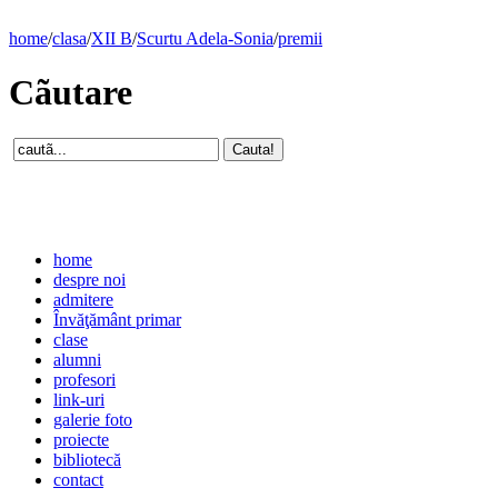
home
/
clasa
/
XII B
/
Scurtu Adela-Sonia
/
premii
Cãutare
home
despre noi
admitere
Învăţământ primar
clase
alumni
profesori
link-uri
galerie foto
proiecte
bibliotecă
contact