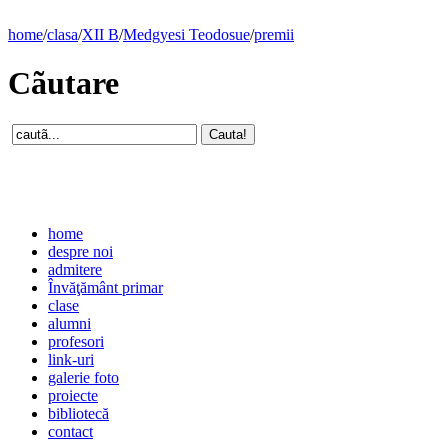
home
/
clasa
/
XII B
/
Medgyesi Teodosue
/
premii
Cãutare
home
despre noi
admitere
Învăţământ primar
clase
alumni
profesori
link-uri
galerie foto
proiecte
bibliotecă
contact