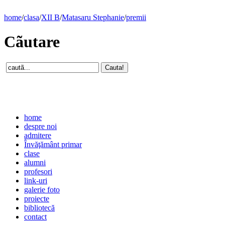
home
/
clasa
/
XII B
/
Matasaru Stephanie
/
premii
Cãutare
home
despre noi
admitere
Învăţământ primar
clase
alumni
profesori
link-uri
galerie foto
proiecte
bibliotecă
contact