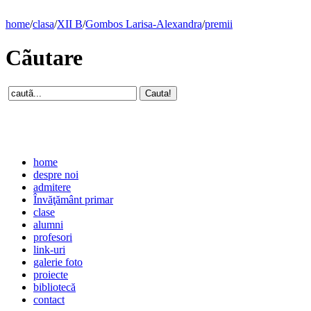
home
/
clasa
/
XII B
/
Gombos Larisa-Alexandra
/
premii
Cãutare
home
despre noi
admitere
Învăţământ primar
clase
alumni
profesori
link-uri
galerie foto
proiecte
bibliotecă
contact