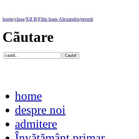
home
/
clasa
/
XII B
/
Filip Ioan-Alexandru
/
premii
Cãutare
home
despre noi
admitere
Învăţământ primar