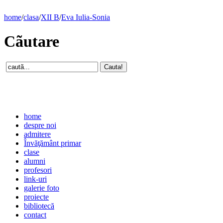
home
/
clasa
/
XII B
/
Eva Iulia-Sonia
Cãutare
home
despre noi
admitere
Învăţământ primar
clase
alumni
profesori
link-uri
galerie foto
proiecte
bibliotecă
contact