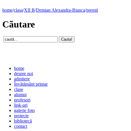
home
/
clasa
/
XII B
/
Demian Alexandra-Bianca
/
premii
Cãutare
home
despre noi
admitere
Învăţământ primar
clase
alumni
profesori
link-uri
galerie foto
proiecte
bibliotecă
contact