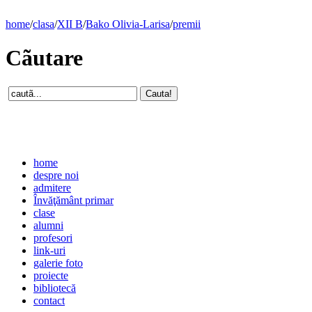
home
/
clasa
/
XII B
/
Bako Olivia-Larisa
/
premii
Cãutare
home
despre noi
admitere
Învăţământ primar
clase
alumni
profesori
link-uri
galerie foto
proiecte
bibliotecă
contact