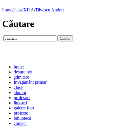
home
/
clasa
/
XII A
/
Tilvescu Andrei
Cãutare
home
despre noi
admitere
Învăţământ primar
clase
alumni
profesori
link-uri
galerie foto
proiecte
bibliotecă
contact