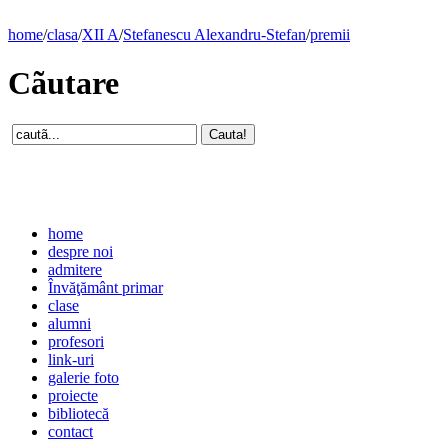
home
/
clasa
/
XII A
/
Stefanescu Alexandru-Stefan
/
premii
Cãutare
home
despre noi
admitere
Învăţământ primar
clase
alumni
profesori
link-uri
galerie foto
proiecte
bibliotecă
contact