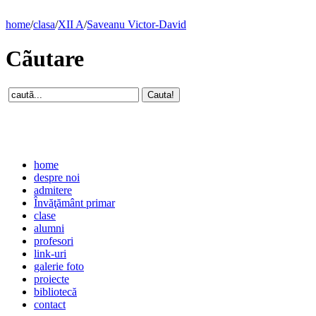
home
/
clasa
/
XII A
/
Saveanu Victor-David
Cãutare
home
despre noi
admitere
Învăţământ primar
clase
alumni
profesori
link-uri
galerie foto
proiecte
bibliotecă
contact