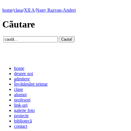
home
/
clasa
/
XII A
/
Nagy Razvan-Andrei
Cãutare
home
despre noi
admitere
Învăţământ primar
clase
alumni
profesori
link-uri
galerie foto
proiecte
bibliotecă
contact