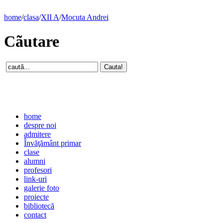
home
/
clasa
/
XII A
/
Mocuta Andrei
Cãutare
home
despre noi
admitere
Învăţământ primar
clase
alumni
profesori
link-uri
galerie foto
proiecte
bibliotecă
contact